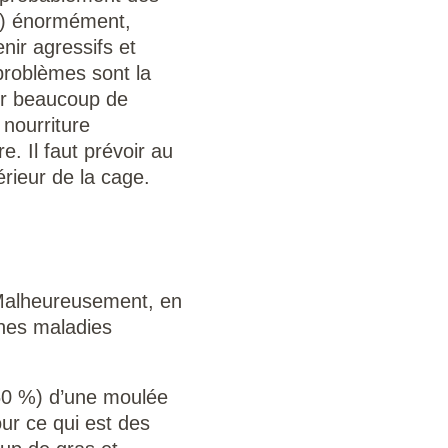
er) énormément,
ir agressifs et
problèmes sont la
er beaucoup de
 nourriture
e. Il faut prévoir au
rieur de la cage.
 Malheureusement, en
ines maladies
 60 %) d’une moulée
our ce qui est des