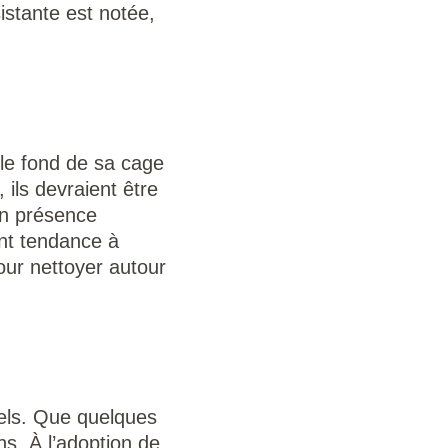
stante est notée,
 le fond de sa cage
 ils devraient être
en présence
ont tendance à
pour nettoyer autour
els. Que quelques
ns. À l’adoption de