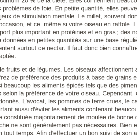
maximum 20 % de la diète. Elles contiennent beauco
ns problèmes de foie. En petite quantité, elles peu
x de stimulation mentale. Le millet, souvent don
 l’occasion, et ce, même si votre oiseau en raffole.
ort plus important en protéines et en gras ; des n
données en petites quantités sur une base régulièr
ntent surtout de nectar. Il faut donc bien connaîtr
daptée.
de fruits et de légumes. Les oiseaux affectionnent
Offrez de préférence des produits à base de grains e
si beaucoup les aliments épicés tels que des piments
s selon la préférence de votre oiseau. Cependant, 
donnés. L’avocat, les pommes de terre crues, le café
ortant aussi d’éviter les aliments contenant beauco
e constituée majoritairement de moulée de bonne qu
iche ne sont généralement pas nécessaires. Bien e
n tout temps. Afin d’effectuer un bon suivi de son al