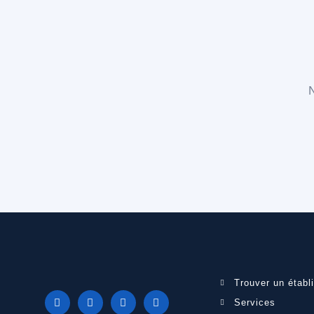
N
Trouver un établ
Services