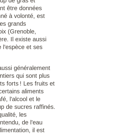
up de gras et
vent être données
né à volonté, est
 Les grands
oix (Grenoble,
e. Il existe aussi
e l’espèce et ses
 aussi généralement
ntiers qui sont plus
 forts ! Les fruits et
certains aliments
, l’alcool et le
up de sucres raffinés.
alité, les
ntendu, de l’eau
imentation, il est