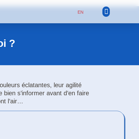
EN
Trouver un établissement
Notre réseau
Animaux exotiques
Tests diagnostiques
Joindre notre réseau
Implication sociale
oi ?
leurs éclatantes, leur agilité
e bien s’informer avant d’en faire
nt l’air…