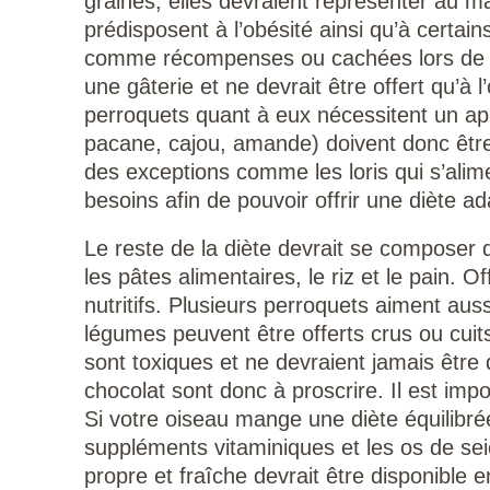
graines, elles devraient représenter au 
prédisposent à l’obésité ainsi qu’à certai
comme récompenses ou cachées lors de jeu
une gâterie et ne devrait être offert qu’à
perroquets quant à eux nécessitent un app
pacane, cajou, amande) doivent donc être 
des exceptions comme les loris qui s’alime
besoins afin de pouvoir offrir une diète a
Le reste de la diète devrait se composer 
les pâtes alimentaires, le riz et le pain. 
nutritifs. Plusieurs perroquets aiment aus
légumes peuvent être offerts crus ou cuit
sont toxiques et ne devraient jamais être 
chocolat sont donc à proscrire. Il est imp
Si votre oiseau mange une diète équilibré
suppléments vitaminiques et les os de se
propre et fraîche devrait être disponible e