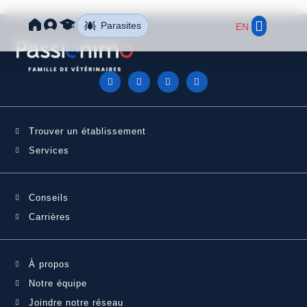
Parasites
EN
Trouver un étab
Notre réseau
Trouver un établissement
Services
Conseils
Carrières
À propos
Notre équipe
Joindre notre réseau