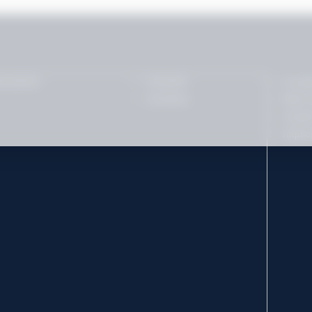
issement
Conseils
À pro
Carrières
Notre
Joindr
Implic