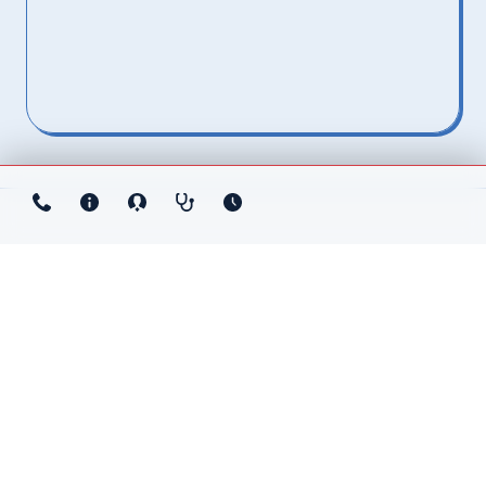
Une équipe ​
dévouée
À domicile